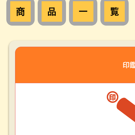
商
品
一
覧
印