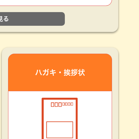
見る
ハガキ・挨拶状